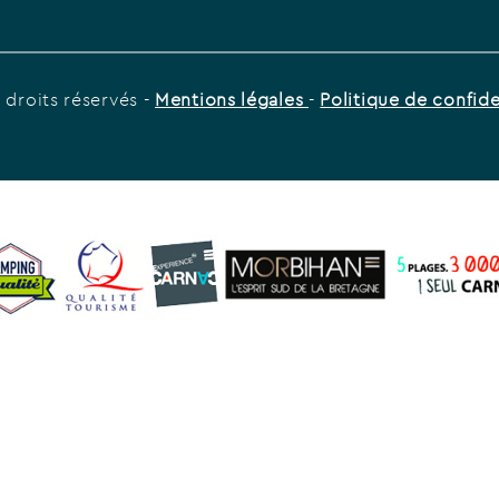
 droits réservés -
Mentions légales
-
Politique de confide