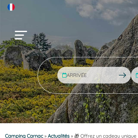
Camping Carnac
»
Actualités
»
🎁 Offrez un cadeau unique